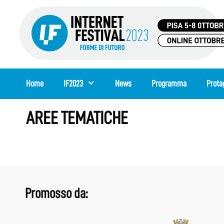
Vai
al
contenuto
Home
IF2023
News
Programma
Prota
AREE TEMATICHE
Promosso da: