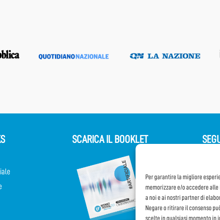
KS
SCARICA IL BOOKLET
SEGU
iale
Per garantire la migliore esperi
e
memorizzare e/o accedere alle i
a noi e ai nostri partner di elab
Negare o ritirare il consenso pu
scelte in qualsiasi momento in 