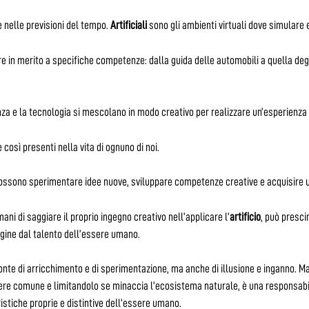
e nelle previsioni del tempo.
Artificiali
sono gli ambienti virtuali dove simulare e
re in merito a specifiche competenze: dalla guida delle automobili a quella degl
enza e la tecnologia si mescolano in modo creativo per realizzare un’esperienza 
così presenti nella vita di ognuno di noi.
 possono sperimentare idee nuove, sviluppare competenze creative e acquisire 
ani di saggiare il proprio ingegno creativo nell’applicare l’
artificio
, può presc
rigine dal talento dell’essere umano.
fonte di arricchimento e di sperimentazione, ma anche di illusione e inganno.
sere comune e limitandolo se minaccia l’ecosistema naturale, è una responsabi
ristiche proprie e distintive dell’essere umano.