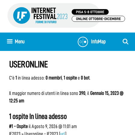
Vai
al
contenuto
Menu
InfoMap
USERONLINE
C'è
1
in linea adesso:
0 membri
,
1 ospite
e
0 bot
.
Il maggior numero di utenti in linea sono
390
, il
Gennaio 15, 2023 @
12:25 am
1 ospite In linea adesso
#1 - Ospite
il Agosto 9, 2026 @ 11:01 am
IF2023 » Useronline - IF2023 [
url
]