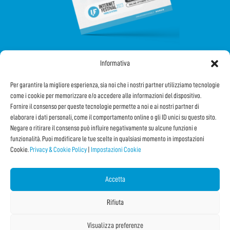
Informativa
SEGUICI SUI SOCIAL
Per garantire la migliore esperienza, sia noi che i nostri partner utilizziamo tecnologie
come i cookie per memorizzare e/o accedere alle informazioni del dispositivo.
Fornire il consenso per queste tecnologie permette a noi e ai nostri partner di
elaborare i dati personali, come il comportamento online o gli ID unici su questo sito.
Negare o ritirare il consenso può influire negativamente su alcune funzioni e
funzionalità. Puoi modificare le tue scelte in qualsiasi momento in impostazioni
Cookie.
Privacy & Cookie Policy
|
Impostazioni Cookie
Iscriviti alla Newsletter
Accetta
CONDIVIDI QUESTA PAGINA!
Rifiuta
Facebook
WhatsApp
Email
Visualizza preferenze