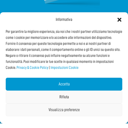
Informativa
SEGUICI SUI SOCIAL
Per garantire la migliore esperienza, sia noi che i nostri partner utilizziamo tecnologie
come i cookie per memorizzare e/o accedere alle informazioni del dispositivo.
Fornire il consenso per queste tecnologie permette a noi e ai nostri partner di
elaborare i dati personali, come il comportamento online o gli ID unici su questo sito.
Negare o ritirare il consenso può influire negativamente su alcune funzioni e
funzionalità. Puoi modificare le tue scelte in qualsiasi momento in impostazioni
Cookie.
Privacy & Cookie Policy
|
Impostazioni Cookie
Iscriviti alla Newsletter
Accetta
CONDIVIDI QUESTA PAGINA!
Rifiuta
Facebook
WhatsApp
Email
Visualizza preferenze