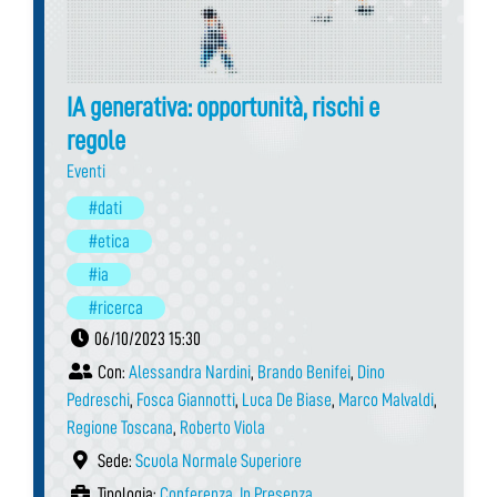
IA generativa: opportunità, rischi e
regole
Eventi
#dati
#etica
#ia
#ricerca
06/10/2023 15:30
Con:
Alessandra Nardini
,
Brando Benifei
,
Dino
Pedreschi
,
Fosca Giannotti
,
Luca De Biase
,
Marco Malvaldi
,
Regione Toscana
,
Roberto Viola
Sede:
Scuola Normale Superiore
Tipologia:
Conferenza
,
In Presenza