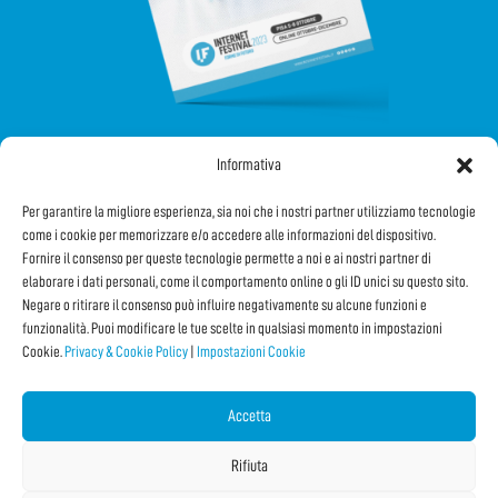
Informativa
SEGUICI SUI SOCIAL
Per garantire la migliore esperienza, sia noi che i nostri partner utilizziamo tecnologie
come i cookie per memorizzare e/o accedere alle informazioni del dispositivo.
Fornire il consenso per queste tecnologie permette a noi e ai nostri partner di
elaborare i dati personali, come il comportamento online o gli ID unici su questo sito.
Negare o ritirare il consenso può influire negativamente su alcune funzioni e
funzionalità. Puoi modificare le tue scelte in qualsiasi momento in impostazioni
Cookie.
Privacy & Cookie Policy
|
Impostazioni Cookie
Iscriviti alla Newsletter
Accetta
CONDIVIDI QUESTA PAGINA!
Rifiuta
Facebook
WhatsApp
Email