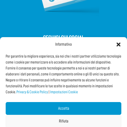
SEGUICI SUI SOCIAL
Informativa
Per garantire la migliore esperienza, sia noi che i nostri partner utilizziamo tecnologie
come i cookie per memorizzare e/o accedere alle informazioni del dispositivo.
Fornire il consenso per queste tecnologie permette a noi e ai nostri partner di
elaborare i dati personali, come il comportamento online o gli ID unici su questo sito.
Iscriviti alla Newsletter
Negare o ritirare il consenso può influire negativamente su alcune funzioni e
funzionalità. Puoi modificare le tue scelte in qualsiasi momento in impostazioni
Cookie.
Privacy & Cookie Policy
|
Impostazioni Cookie
CONDIVIDI QUESTA PAGINA!
Facebook
WhatsApp
Email
Accetta
Rifiuta