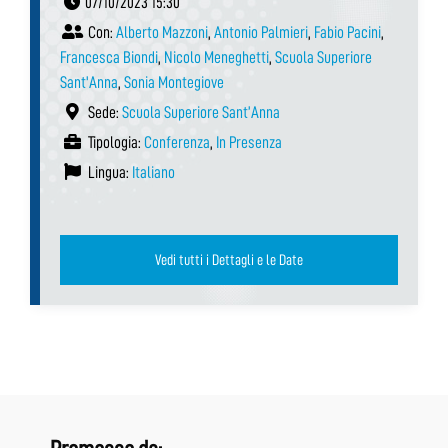
07/10/2023 15:30
Con:
Alberto Mazzoni
,
Antonio Palmieri
,
Fabio Pacini
,
Francesca Biondi
,
Nicolo Meneghetti
,
Scuola Superiore
Sant'Anna
,
Sonia Montegiove
Sede:
Scuola Superiore Sant’Anna
Tipologia:
Conferenza
,
In Presenza
Lingua:
Italiano
Vedi tutti i Dettagli e le Date