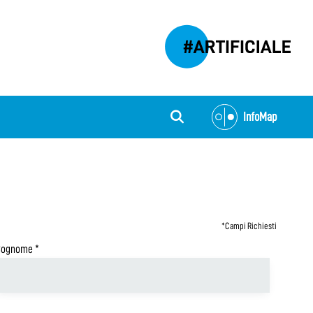
InfoMap
*
Campi Richiesti
Cognome
*