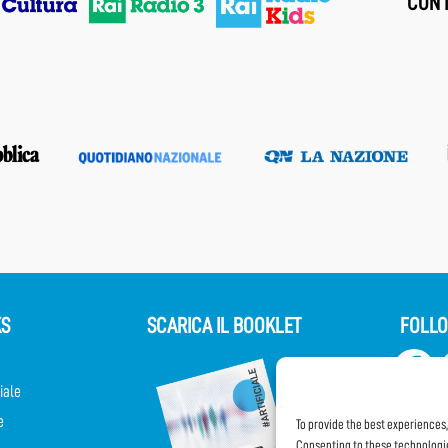
CON I
KS
SCARICA IL BOOKLET
FOLLO
iale
e
To provide the best experiences
Consenting to these technologie