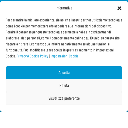
Informativa
SEGUICI SUI SOCIAL
Per garantire la migliore esperienza, sia noi che i nostri partner utilizziamo tecnologie
come i cookie per memorizzare e/o accedere alle informazioni del dispositivo.
Fornire il consenso per queste tecnologie permette a noi e ai nostri partner di
elaborare i dati personali, come il comportamento online o gli ID unici su questo sito.
Negare o ritirare il consenso può influire negativamente su alcune funzioni e
funzionalità. Puoi modificare le tue scelte in qualsiasi momento in impostazioni
Cookie.
Privacy & Cookie Policy
|
Impostazioni Cookie
Iscriviti alla Newsletter
Accetta
CONDIVIDI QUESTA PAGINA!
Rifiuta
Facebook
WhatsApp
Email
Visualizza preferenze
Copyright © 2026 IF2023 |
Credits
La Jetée
|
Privacy & Cookie Policy
|
Impostazioni Cookie
|
Sitemap
|
| Online:
1