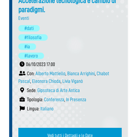
Accelerazione tecnologica e cambio di
paradigmi.
Eventi
#dati
#filosofia
#ia
#lavoro
06/10/2023 17:00
Con:
Alberto Mattiello
,
Bianca Arrighini
,
Chabot
Pascal
,
Eleonora Chioda
,
Livia Viganò
Sede:
Gipsoteca di Arte Antica
Tipologia:
Conferenza
,
In Presenza
Lingua:
Italiano
Vedi tutti i Dettagli e le Date