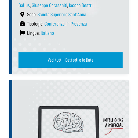
Gallus
,
Giuseppe Corasaniti
,
Iacopo Destri
Sede:
Scuola Superiore Sant’Anna
Tipologia:
Conferenza
,
In Presenza
Lingua:
Italiano
Vedi tutti i Dettagli e le Date