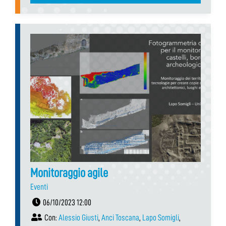
Monitoraggio agile
Eventi
06/10/2023 12:00
Con:
Alessio Giusti
,
Anci Toscana
,
Lapo Somigli
,