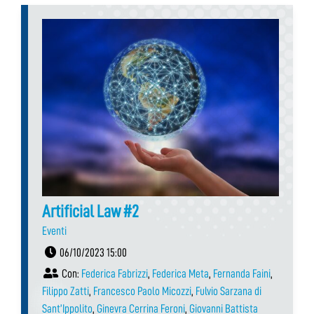
Artificial Law #2
Eventi
06/10/2023 15:00
Con:
Federica Fabrizzi
,
Federica Meta
,
Fernanda Faini
,
Filippo Zatti
,
Francesco Paolo Micozzi
,
Fulvio Sarzana di
Sant’Ippolito
,
Ginevra Cerrina Feroni
,
Giovanni Battista