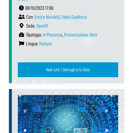
08/10/2023 17:00
Con:
Enrico Nardelli
,
Fabio Gadducci
Sede:
OpenPI
Tipologia:
In Presenza
,
Presentazione libro
Lingua:
Italiano
Vedi tutti i Dettagli e le Date