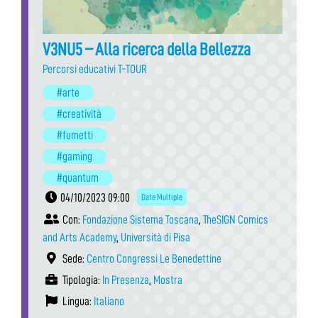
V3NU5 – Alla ricerca della Bellezza
Percorsi educativi T-TOUR
#arte
#creatività
#fumetti
#gaming
#quantum
04/10/2023 09:00
Date Multiple
Con:
Fondazione Sistema Toscana
,
TheSIGN Comics
and Arts Academy
,
Università di Pisa
Sede:
Centro Congressi Le Benedettine
Tipologia:
In Presenza
,
Mostra
Lingua:
Italiano