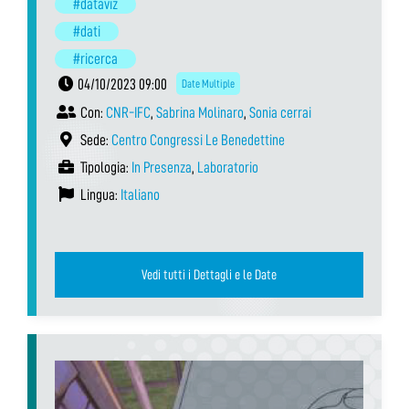
#dataviz
#dati
#ricerca
04/10/2023 09:00
Date Multiple
Con:
CNR-IFC
,
Sabrina Molinaro
,
Sonia cerrai
Sede:
Centro Congressi Le Benedettine
Tipologia:
In Presenza
,
Laboratorio
Lingua:
Italiano
Vedi tutti i Dettagli e le Date