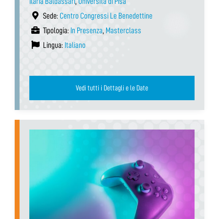
Ilaria Baldassari
,
Università di Pisa
Sede:
Centro Congressi Le Benedettine
Tipologia:
In Presenza
,
Masterclass
Lingua:
Italiano
Vedi tutti i Dettagli e le Date