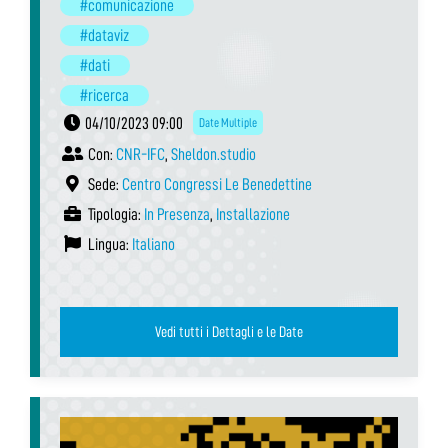
#comunicazione
#dataviz
#dati
#ricerca
04/10/2023 09:00
Date Multiple
Con:
CNR-IFC
,
Sheldon.studio
Sede:
Centro Congressi Le Benedettine
Tipologia:
In Presenza
,
Installazione
Lingua:
Italiano
Vedi tutti i Dettagli e le Date