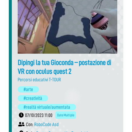
Dipingi la tua Gioconda – postazione di
VR con oculus quest 2
Percorsi educativi T-TOUR
#arte
#creatività
#realtà virtuale/aumentata
07/10/2023 11:00
Date Multiple
Con:
RoboCode Asd