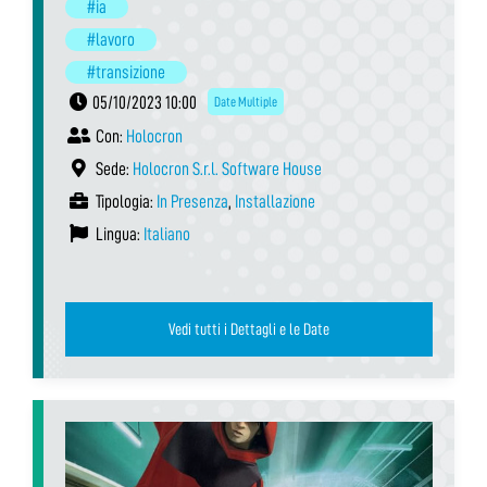
#ia
#lavoro
#transizione
05/10/2023 10:00
Date Multiple
Con:
Holocron
Sede:
Holocron S.r.l. Software House
Tipologia:
In Presenza
,
Installazione
Lingua:
Italiano
Vedi tutti i Dettagli e le Date