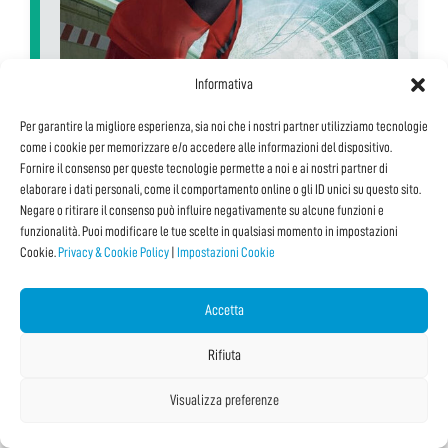
Informativa
Per garantire la migliore esperienza, sia noi che i nostri partner utilizziamo tecnologie
come i cookie per memorizzare e/o accedere alle informazioni del dispositivo.
Fornire il consenso per queste tecnologie permette a noi e ai nostri partner di
elaborare i dati personali, come il comportamento online o gli ID unici su questo sito.
Fino all’ultima #challenge
Negare o ritirare il consenso può influire negativamente su alcune funzioni e
funzionalità. Puoi modificare le tue scelte in qualsiasi momento in impostazioni
Percorsi educativi T-TOUR
Cookie.
Privacy & Cookie Policy
|
Impostazioni Cookie
#attualità
#cittadinanza digitale
Accetta
#cybersecurity
Rifiuta
#sostenibilità
21/11/2023 11:00
Date Multiple
Visualizza preferenze
Con:
Daniele Nicastro