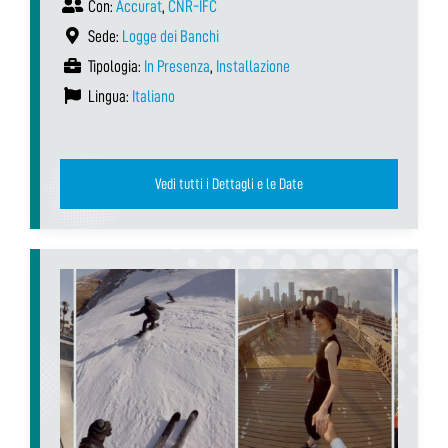
Con:
Accurat
,
CNR-IFC
Sede:
Logge dei Banchi
Tipologia:
In Presenza
,
Installazione
Lingua:
Italiano
Vedi tutti i Dettagli e le Date