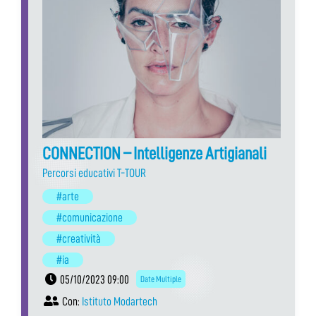
CONNECTION – Intelligenze Artigianali
Percorsi educativi T-TOUR
#arte
#comunicazione
#creatività
#ia
05/10/2023 09:00
Date Multiple
Con:
Istituto Modartech