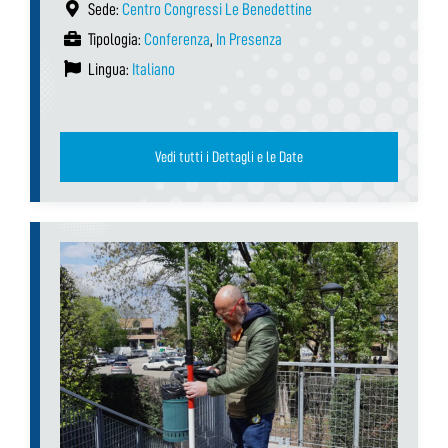
Sede:
Centro Congressi Le Benedettine
Tipologia:
Conferenza
,
In Presenza
Lingua:
Italiano
Vedi tutti i Dettagli e le Date