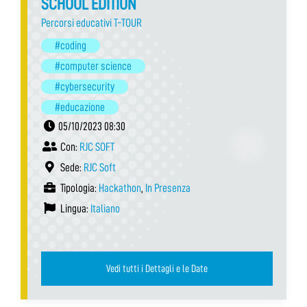
SCHOOL EDITION
Percorsi educativi T-TOUR
#coding
#computer science
#cybersecurity
#educazione
05/10/2023 08:30
Con:
RJC SOFT
Sede:
RJC Soft
Tipologia:
Hackathon
,
In Presenza
Lingua:
Italiano
Vedi tutti i Dettagli e le Date