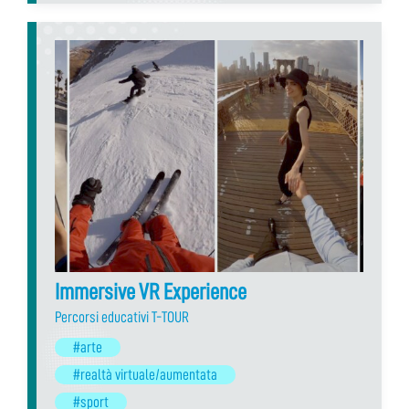
Immersive VR Experience
Percorsi educativi T-TOUR
#arte
#realtà virtuale/aumentata
#sport