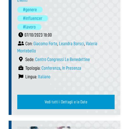
Eventi
#genere
#influencer
#lavoro
07/10/2023 18:00
Con:
Giacomo Forte
,
Leandra Borsci
,
Valeria
Montebello
Sede:
Centro Congressi Le Benedettine
Tipologia:
Conferenza
,
In Presenza
Lingua:
Italiano
Vedi tutti i Dettagli e le Date