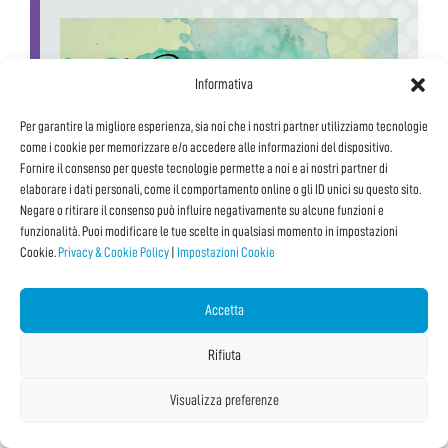
Informativa
Per garantire la migliore esperienza, sia noi che i nostri partner utilizziamo tecnologie
come i cookie per memorizzare e/o accedere alle informazioni del dispositivo.
Fornire il consenso per queste tecnologie permette a noi e ai nostri partner di
elaborare i dati personali, come il comportamento online o gli ID unici su questo sito.
Negare o ritirare il consenso può influire negativamente su alcune funzioni e
funzionalità. Puoi modificare le tue scelte in qualsiasi momento in impostazioni
Cookie.
Privacy & Cookie Policy
|
Impostazioni Cookie
V3NU5 – Alla ricerca della Bellezza
Accetta
Percorsi educativi T-TOUR
#arte
Rifiuta
#creatività
Visualizza preferenze
#fumetti
#gaming