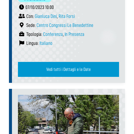
07/10/2023 10:00
Con:
Gianluca Dini
,
Rita Forsi
Sede:
Centro Congressi Le Benedettine
Tipologia:
Conferenza
,
In Presenza
Lingua:
Italiano
Vedi tutti i Dettagli e le Date