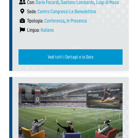
Con:
Dario Focardi
,
Gaetano Lombardo
,
Luigi di Maso
Sede:
Centro Congressi Le Benedettine
Tipologia:
Conferenza
,
In Presenza
Lingua:
Italiano
Vedi tutti i Dettagli e le Date