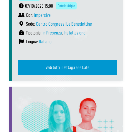
07/10/2023 15:00
Date Multiple
Con:
Impersive
Sede:
Centro Congressi Le Benedettine
Tipologia:
In Presenza
,
Installazione
Lingua:
Italiano
Vedi tutti i Dettagli e le Date