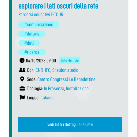
esplorare i lati oscuri della rete
Percorsi educativi T-TOUR
#comunicazione
#dataviz
#dati
#ricerca
04/10/2023 09:00
Date Multiple
Con:
CNR-IFC
,
Sheldon.studio
Sede:
Centro Congressi Le Benedettine
Tipologia:
In Presenza
,
Installazione
Lingua:
Italiano
Vedi tutti i Dettagli e le Date