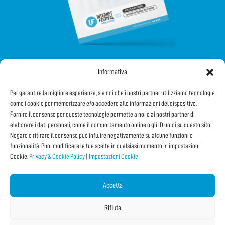
Informativa
SEGUICI SUI SOCIAL
Per garantire la migliore esperienza, sia noi che i nostri partner utilizziamo tecnologie
come i cookie per memorizzare e/o accedere alle informazioni del dispositivo.
Fornire il consenso per queste tecnologie permette a noi e ai nostri partner di
elaborare i dati personali, come il comportamento online o gli ID unici su questo sito.
Negare o ritirare il consenso può influire negativamente su alcune funzioni e
funzionalità. Puoi modificare le tue scelte in qualsiasi momento in impostazioni
Cookie.
Privacy & Cookie Policy
|
Impostazioni Cookie
Iscriviti alla Newsletter
Accetta
CONDIVIDI QUESTA PAGINA!
Rifiuta
Facebook
WhatsApp
Email