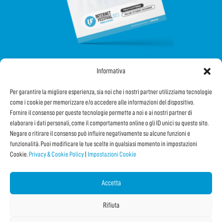
Informativa
SEGUICI SUI SOCIAL
Per garantire la migliore esperienza, sia noi che i nostri partner utilizziamo tecnologie
come i cookie per memorizzare e/o accedere alle informazioni del dispositivo.
Fornire il consenso per queste tecnologie permette a noi e ai nostri partner di
elaborare i dati personali, come il comportamento online o gli ID unici su questo sito.
Negare o ritirare il consenso può influire negativamente su alcune funzioni e
funzionalità. Puoi modificare le tue scelte in qualsiasi momento in impostazioni
Cookie.
Privacy & Cookie Policy
|
Impostazioni Cookie
Iscriviti alla Newsletter
Accetta
CONDIVIDI QUESTA PAGINA!
Rifiuta
Facebook
WhatsApp
Email