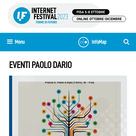
Vai
al
contenuto
Menu
InfoMap
EVENTI PAOLO DARIO