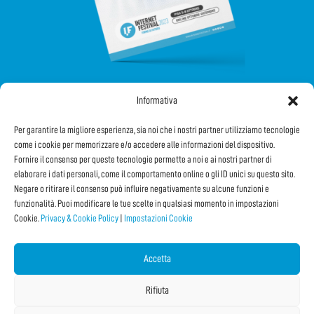
Informativa
SEGUICI SUI SOCIAL
Per garantire la migliore esperienza, sia noi che i nostri partner utilizziamo tecnologie
come i cookie per memorizzare e/o accedere alle informazioni del dispositivo.
Fornire il consenso per queste tecnologie permette a noi e ai nostri partner di
elaborare i dati personali, come il comportamento online o gli ID unici su questo sito.
Negare o ritirare il consenso può influire negativamente su alcune funzioni e
funzionalità. Puoi modificare le tue scelte in qualsiasi momento in impostazioni
Cookie.
Privacy & Cookie Policy
|
Impostazioni Cookie
Iscriviti alla Newsletter
Accetta
CONDIVIDI QUESTA PAGINA!
Rifiuta
Facebook
WhatsApp
Email