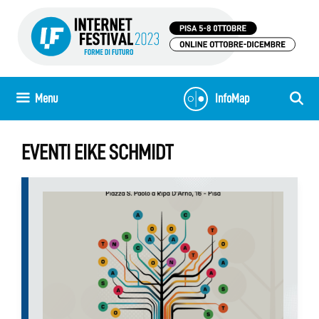
Vai
al
contenuto
Menu
InfoMap
EVENTI EIKE SCHMIDT