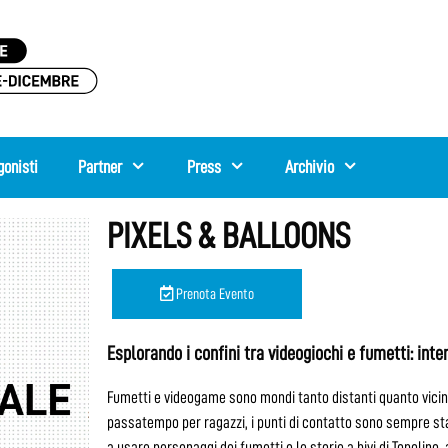
gonisti
Partner
Press
Archivio
PIXELS & BALLOONS
Prenota Evento
Esplorando i confini tra videogiochi e fumetti: int
Fumetti e videogame sono mondi tanto distanti quanto vicin
passatempo per ragazzi, i punti di contatto sono sempre stati 
a usare personaggi dei fumetti o le storie a bivi di Topolin