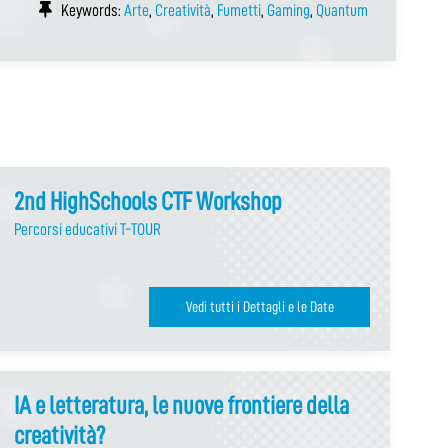
Keywords:
Arte
,
Creatività
,
Fumetti
,
Gaming
,
Quantum
2nd HighSchools CTF Workshop
Percorsi educativi T-TOUR
Vedi tutti i Dettagli e le Date
IA e letteratura, le nuove frontiere della
creatività?