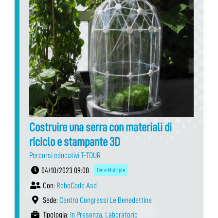
Costruire una serra con materiali di
riciclo e stampante 3D
Percorsi educativi T-TOUR
04/10/2023 09:00
Date Multiple
Con:
RoboCode Asd
Sede:
Centro Congressi Le Benedettine
Tipologia:
In Presenza
,
Laboratorio