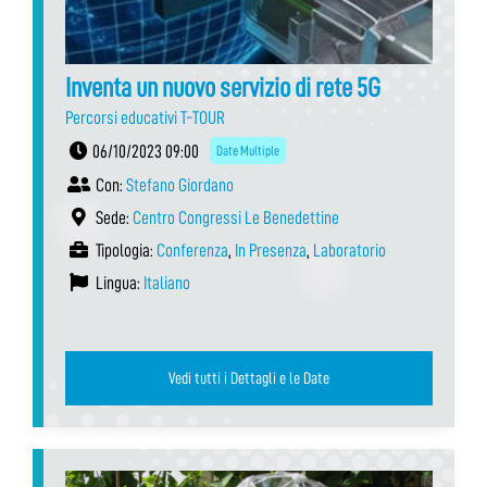
Inventa un nuovo servizio di rete 5G
Percorsi educativi T-TOUR
06/10/2023 09:00
Date Multiple
Con:
Stefano Giordano
Sede:
Centro Congressi Le Benedettine
Tipologia:
Conferenza
,
In Presenza
,
Laboratorio
Lingua:
Italiano
Vedi tutti i Dettagli e le Date