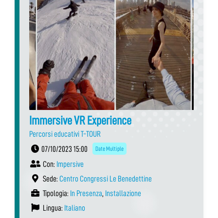
Immersive VR Experience
Percorsi educativi T-TOUR
07/10/2023 15:00
Date Multiple
Con:
Impersive
Sede:
Centro Congressi Le Benedettine
Tipologia:
In Presenza
,
Installazione
Lingua:
Italiano