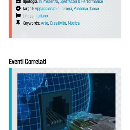
Tipologia:
In Presenza
,
Spettacoli & Performance
Target:
Appassionati e Curiosi
,
Pubblico dance
Lingua:
Italiano
Keywords:
Arte
,
Creatività
,
Musica
Eventi Correlati