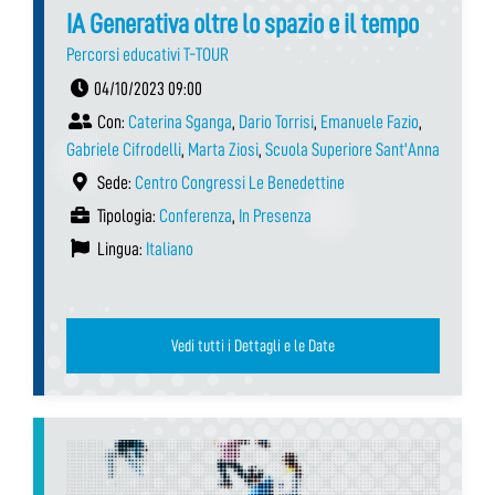
IA Generativa oltre lo spazio e il tempo
Percorsi educativi T-TOUR
04/10/2023 09:00
Con:
Caterina Sganga
,
Dario Torrisi
,
Emanuele Fazio
,
Gabriele Cifrodelli
,
Marta Ziosi
,
Scuola Superiore Sant'Anna
Sede:
Centro Congressi Le Benedettine
Tipologia:
Conferenza
,
In Presenza
Lingua:
Italiano
Vedi tutti i Dettagli e le Date