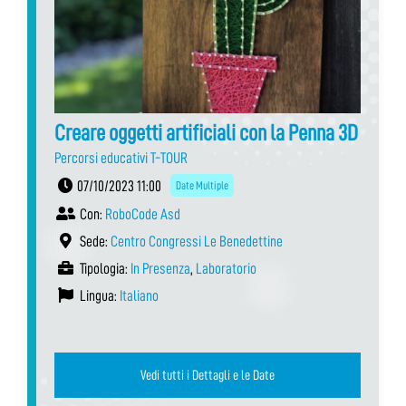
Creare oggetti artificiali con la Penna 3D
Percorsi educativi T-TOUR
07/10/2023 11:00
Date Multiple
Con:
RoboCode Asd
Sede:
Centro Congressi Le Benedettine
Tipologia:
In Presenza
,
Laboratorio
Lingua:
Italiano
Vedi tutti i Dettagli e le Date