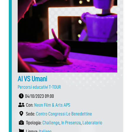
AI VS Umani
Percorsi educativi T-TOUR
04/10/2023 09:00
Con:
Neon Film & Arts APS
Sede:
Centro Congressi Le Benedettine
Tipologia:
Challenge
,
In Presenza
,
Laboratorio
Lingua:
Italiano