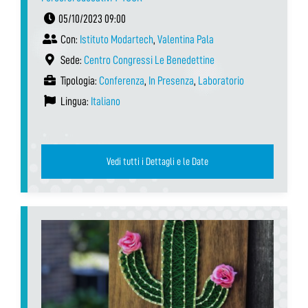
05/10/2023 09:00
Con:
Istituto Modartech
,
Valentina Pala
Sede:
Centro Congressi Le Benedettine
Tipologia:
Conferenza
,
In Presenza
,
Laboratorio
Lingua:
Italiano
Vedi tutti i Dettagli e le Date