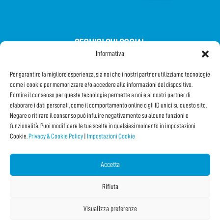
SEGUICI SUI SOCIAL
Informativa
Per garantire la migliore esperienza, sia noi che i nostri partner utilizziamo tecnologie
come i cookie per memorizzare e/o accedere alle informazioni del dispositivo.
Fornire il consenso per queste tecnologie permette a noi e ai nostri partner di
elaborare i dati personali, come il comportamento online o gli ID unici su questo sito.
Iscriviti alla Newsletter
Negare o ritirare il consenso può influire negativamente su alcune funzioni e
funzionalità. Puoi modificare le tue scelte in qualsiasi momento in impostazioni
Cookie.
Privacy & Cookie Policy
|
Impostazioni Cookie
CONDIVIDI QUESTA PAGINA!
Facebook
WhatsApp
Email
Accetta
Rifiuta
Visualizza preferenze
Copyright © 2026 IF2023 |
Credits
La Jetée
|
Privacy & Cookie Policy
|
Impostazioni Cookie