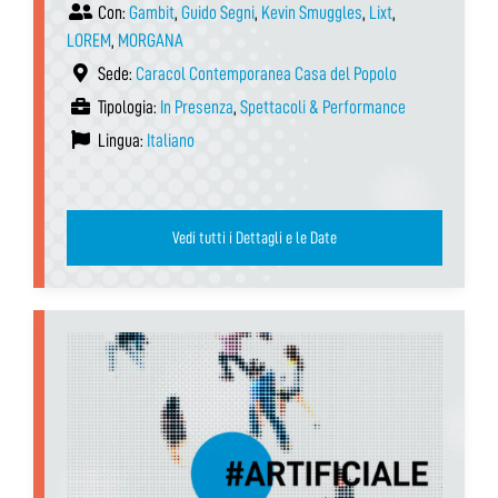
Con:
Gambit
,
Guido Segni
,
Kevin Smuggles
,
Lixt
,
LOREM
,
MORGANA
Sede:
Caracol Contemporanea Casa del Popolo
Tipologia:
In Presenza
,
Spettacoli & Performance
Lingua:
Italiano
Vedi tutti i Dettagli e le Date