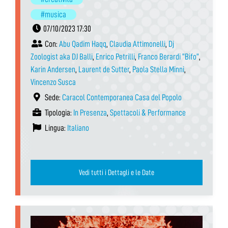
#musica
07/10/2023 17:30
Con:
Abu Qadim Haqq
,
Claudia Attimonelli
,
Dj
Zoologist aka DJ Balli
,
Enrico Petrilli
,
Franco Berardi “Bifo”
,
Karin Andersen
,
Laurent de Sutter
,
Paola Stella Minni
,
Vincenzo Susca
Sede:
Caracol Contemporanea Casa del Popolo
Tipologia:
In Presenza
,
Spettacoli & Performance
Lingua:
Italiano
Vedi tutti i Dettagli e le Date