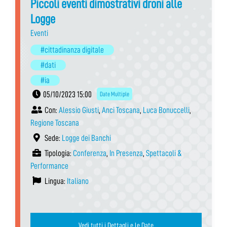
Piccoli eventi dimostrativi droni alle
Logge
Eventi
#cittadinanza digitale
#dati
#ia
05/10/2023 15:00
Date Multiple
Con:
Alessio Giusti
,
Anci Toscana
,
Luca Bonuccelli
,
Regione Toscana
Sede:
Logge dei Banchi
Tipologia:
Conferenza
,
In Presenza
,
Spettacoli &
Performance
Lingua:
Italiano
Vedi tutti i Dettagli e le Date