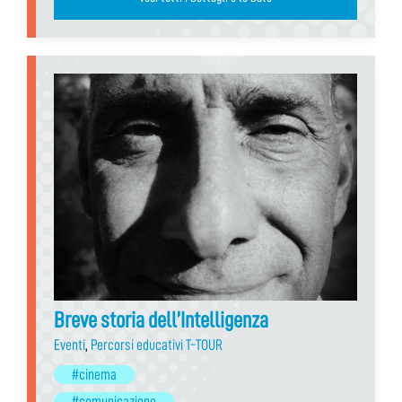
Breve storia dell’Intelligenza
Eventi
,
Percorsi educativi T-TOUR
#cinema
#comunicazione