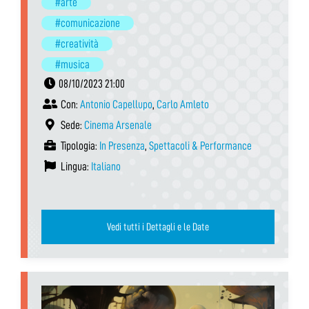
#arte
#comunicazione
#creatività
#musica
08/10/2023 21:00
Con:
Antonio Capellupo
,
Carlo Amleto
Sede:
Cinema Arsenale
Tipologia:
In Presenza
,
Spettacoli & Performance
Lingua:
Italiano
Vedi tutti i Dettagli e le Date