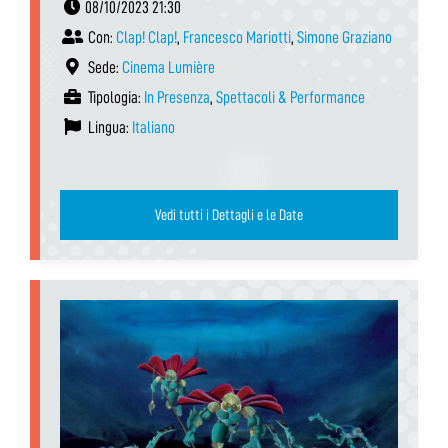
08/10/2023 21:30
Con:
Clap! Clap!
,
Francesco Mariotti
,
Simone Graziano
Sede:
Cinema Lumière
Tipologia:
In Presenza
,
Spettacoli & Performance
Lingua:
Italiano
Vedi tutti i Dettagli e le Date