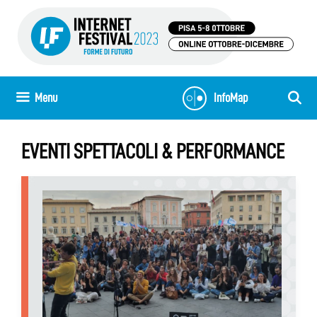
Vai
al
contenuto
Menu
InfoMap
EVENTI SPETTACOLI & PERFORMANCE