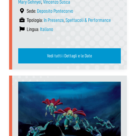
Mary Gehnyei
,
Vincenzo Susca
Sede:
Deposito Pontecorvo
Tipologia:
In Presenza
,
Spettacoli & Performance
Lingua:
Italiano
Vedi tutti i Dettagli e le Date