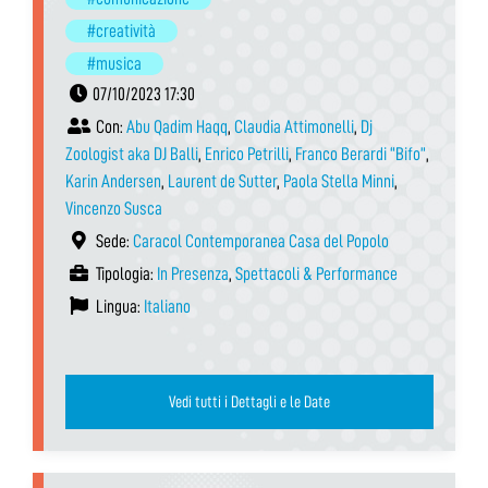
#creatività
#musica
07/10/2023 17:30
Con:
Abu Qadim Haqq
,
Claudia Attimonelli
,
Dj
Zoologist aka DJ Balli
,
Enrico Petrilli
,
Franco Berardi “Bifo”
,
Karin Andersen
,
Laurent de Sutter
,
Paola Stella Minni
,
Vincenzo Susca
Sede:
Caracol Contemporanea Casa del Popolo
Tipologia:
In Presenza
,
Spettacoli & Performance
Lingua:
Italiano
Vedi tutti i Dettagli e le Date