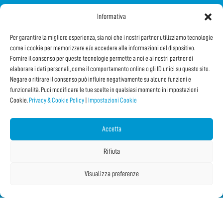
Informativa
SEGUICI SUI SOCIAL
Per garantire la migliore esperienza, sia noi che i nostri partner utilizziamo tecnologie
come i cookie per memorizzare e/o accedere alle informazioni del dispositivo.
Fornire il consenso per queste tecnologie permette a noi e ai nostri partner di
elaborare i dati personali, come il comportamento online o gli ID unici su questo sito.
Negare o ritirare il consenso può influire negativamente su alcune funzioni e
funzionalità. Puoi modificare le tue scelte in qualsiasi momento in impostazioni
Cookie.
Privacy & Cookie Policy
|
Impostazioni Cookie
Iscriviti alla Newsletter
Accetta
CONDIVIDI QUESTA PAGINA!
Rifiuta
Facebook
WhatsApp
Email
Visualizza preferenze
Copyright © 2026 IF2023 |
Credits
La Jetée
|
Privacy & Cookie Policy
|
Impostazioni Cookie
|
Sitemap
|
| Online:
2