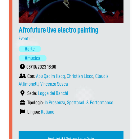
Afrofuture live electro painting
Eventi
#arte
#musica
08/10/2023 18:00
Con:
Abu Qadim Haqq
,
Christian Lisco
,
Claudia
Attimonelli
,
Vincenzo Susca
Sede:
Logge dei Banchi
Tipologia:
In Presenza
,
Spettacoli & Performance
Lingua:
Italiano
Vedi tutti i Dettagli e le Date