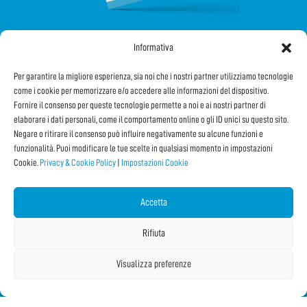
Informativa
SEGUICI SUI SOCIAL
Per garantire la migliore esperienza, sia noi che i nostri partner utilizziamo tecnologie
come i cookie per memorizzare e/o accedere alle informazioni del dispositivo.
Fornire il consenso per queste tecnologie permette a noi e ai nostri partner di
elaborare i dati personali, come il comportamento online o gli ID unici su questo sito.
Negare o ritirare il consenso può influire negativamente su alcune funzioni e
funzionalità. Puoi modificare le tue scelte in qualsiasi momento in impostazioni
Cookie.
Privacy & Cookie Policy
|
Impostazioni Cookie
Iscriviti alla Newsletter
Accetta
CONDIVIDI QUESTA PAGINA!
Rifiuta
Facebook
WhatsApp
Email
Visualizza preferenze