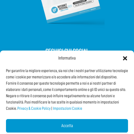
SEGUICI SUI SOCIAL
Informativa
Per garantire la migliore esperienza, sia noi che i nostri partner utilizziamo tecnologie
come i cookie per memorizzare e/o accedere alle informazioni del dispositivo.
Fornire il consenso per queste tecnologie permette a noi e ai nostri partner di
elaborare i dati personali, come il comportamento online o gli ID unici su questo sito.
Iscriviti alla Newsletter
Negare o ritirare il consenso può influire negativamente su alcune funzioni e
funzionalità. Puoi modificare le tue scelte in qualsiasi momento in impostazioni
Cookie.
Privacy & Cookie Policy
|
Impostazioni Cookie
CONDIVIDI QUESTA PAGINA!
Facebook
WhatsApp
Email
Accetta