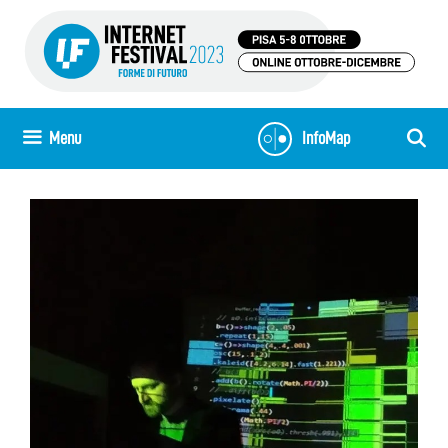
Vai
al
contenuto
Menu
InfoMap