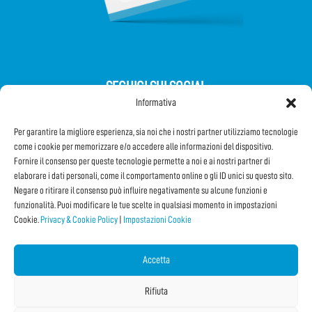
SEGUICI SUI SOCIAL
Informativa
Per garantire la migliore esperienza, sia noi che i nostri partner utilizziamo tecnologie
come i cookie per memorizzare e/o accedere alle informazioni del dispositivo.
Fornire il consenso per queste tecnologie permette a noi e ai nostri partner di
elaborare i dati personali, come il comportamento online o gli ID unici su questo sito.
Iscriviti alla Newsletter
Negare o ritirare il consenso può influire negativamente su alcune funzioni e
funzionalità. Puoi modificare le tue scelte in qualsiasi momento in impostazioni
Cookie.
Privacy & Cookie Policy
|
Impostazioni Cookie
CONDIVIDI QUESTA PAGINA!
Facebook
WhatsApp
Email
Accetta
Rifiuta