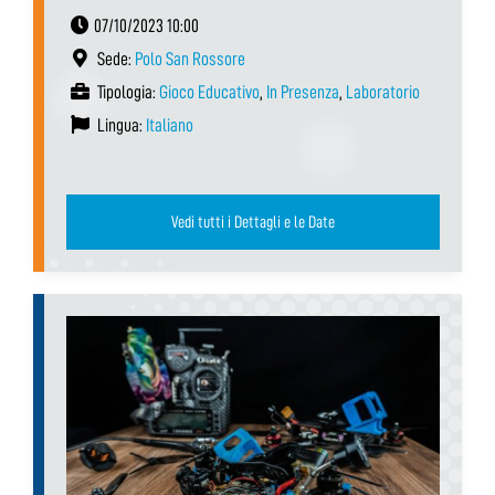
07/10/2023 10:00
Sede:
Polo San Rossore
Tipologia:
Gioco Educativo
,
In Presenza
,
Laboratorio
Lingua:
Italiano
Vedi tutti i Dettagli e le Date