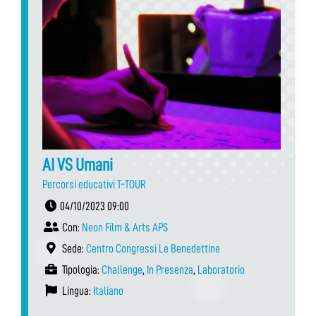
AI VS Umani
Percorsi educativi T-TOUR
04/10/2023 09:00
Con:
Neon Film & Arts APS
Sede:
Centro Congressi Le Benedettine
Tipologia:
Challenge
,
In Presenza
,
Laboratorio
Lingua:
Italiano