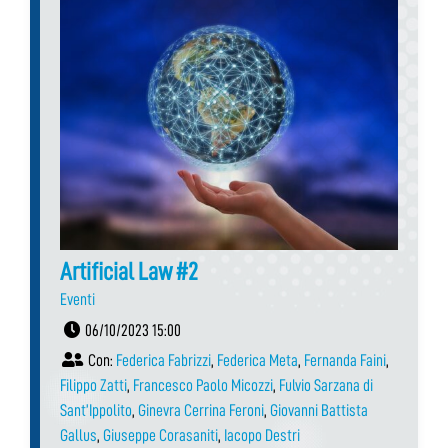
Artificial Law #2
Eventi
06/10/2023 15:00
Con:
Federica Fabrizzi
,
Federica Meta
,
Fernanda Faini
,
Filippo Zatti
,
Francesco Paolo Micozzi
,
Fulvio Sarzana di
Sant’Ippolito
,
Ginevra Cerrina Feroni
,
Giovanni Battista
Gallus
,
Giuseppe Corasaniti
,
Iacopo Destri