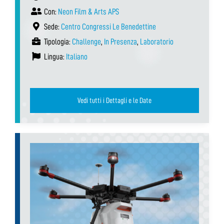
Con:
Neon Film & Arts APS
Sede:
Centro Congressi Le Benedettine
Tipologia:
Challenge
,
In Presenza
,
Laboratorio
Lingua:
Italiano
Vedi tutti i Dettagli e le Date