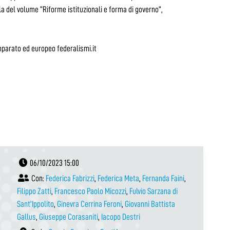
a del volume “Riforme istituzionali e forma di governo”,
comparato ed europeo federalismi.it
06/10/2023 15:00
Con:
Federica Fabrizzi
,
Federica Meta
,
Fernanda Faini
,
Filippo Zatti
,
Francesco Paolo Micozzi
,
Fulvio Sarzana di
Sant’Ippolito
,
Ginevra Cerrina Feroni
,
Giovanni Battista
Gallus
,
Giuseppe Corasaniti
,
Iacopo Destri