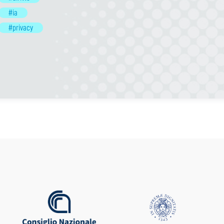
#ia
#privacy