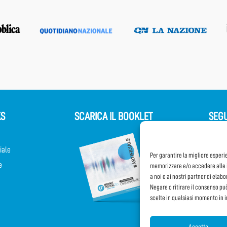
KS
SCARICA IL BOOKLET
SEGU
iale
Per garantire la migliore esperi
e
memorizzare e/o accedere alle i
a noi e ai nostri partner di elab
Negare o ritirare il consenso pu
scelte in qualsiasi momento in 