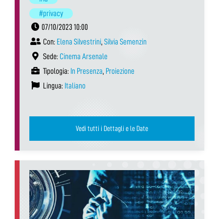
#privacy
07/10/2023 10:00
Con:
Elena Silvestrini
,
Silvia Semenzin
Sede:
Cinema Arsenale
Tipologia:
In Presenza
,
Proiezione
Lingua:
Italiano
Vedi tutti i Dettagli e le Date