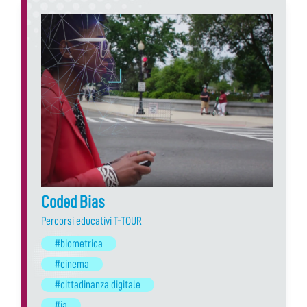
Coded Bias
Percorsi educativi T-TOUR
#biometrica
#cinema
#cittadinanza digitale
#ia