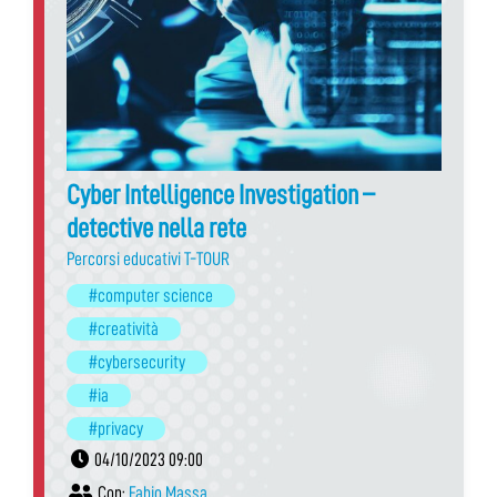
Cyber Intelligence Investigation –
detective nella rete
Percorsi educativi T-TOUR
#computer science
#creatività
#cybersecurity
#ia
#privacy
04/10/2023 09:00
Con:
Fabio Massa