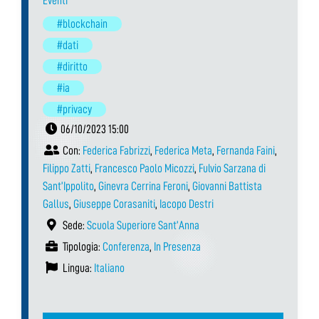
Eventi
#blockchain
#dati
#diritto
#ia
#privacy
06/10/2023 15:00
Con:
Federica Fabrizzi
,
Federica Meta
,
Fernanda Faini
,
Filippo Zatti
,
Francesco Paolo Micozzi
,
Fulvio Sarzana di
Sant’Ippolito
,
Ginevra Cerrina Feroni
,
Giovanni Battista
Gallus
,
Giuseppe Corasaniti
,
Iacopo Destri
Sede:
Scuola Superiore Sant’Anna
Tipologia:
Conferenza
,
In Presenza
Lingua:
Italiano