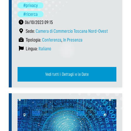
#privacy
#ricerca
06/10/2023 09:15
Sede:
Camera di Commercio Toscana Nord-Ovest
Tipologia:
Conferenza
,
In Presenza
Lingua:
Italiano
Vedi tutti i Dettagli e le Date