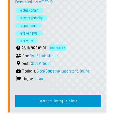
Percorsi educativi T-TOUR
#blockchain
#cybersecurity
#economia
#fake news
#privacy
28/11/2023 09:00
Date Multiple
Con:
Pisa Bitcoin Meetup
Sede:
Sede Virtuale
Tipologia:
Gioco Educativo
,
Laboratorio
,
Online
Lingua:
Italiano
Vedi tutti i Dettagli e le Date