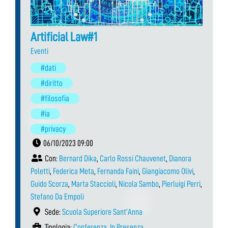
Artificial Law#1
Eventi
#dati
#diritto
#filosofia
#ia
#privacy
06/10/2023 09:00
Con:
Bernard Dika
,
Carlo Rossi Chauvenet
,
Dianora
Poletti
,
Federica Meta
,
Fernanda Faini
,
Giangiacomo Olivi
,
Guido Scorza
,
Marta Staccioli
,
Nicola Sambo
,
Pierluigi Perri
,
Stefano Da Empoli
Sede:
Scuola Superiore Sant’Anna
Tipologia:
Conferenza
,
In Presenza