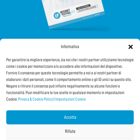
Informativa
SEGUICI SUI SOCIAL
Per garantire la migliore esperienza, sia noi che i nostri partner utilizziamo tecnologie
come i cookie per memorizzare e/o accedere alle informazioni del dispositivo.
Fornire il consenso per queste tecnologie permette a noi e ai nostri partner di
elaborare i dati personali, come il comportamento online o gli ID unici su questo sito.
Negare o ritirare il consenso può influire negativamente su alcune funzioni e
funzionalità. Puoi modificare le tue scelte in qualsiasi momento in impostazioni
Cookie.
Privacy & Cookie Policy
|
Impostazioni Cookie
Iscriviti alla Newsletter
Accetta
CONDIVIDI QUESTA PAGINA!
Rifiuta
Facebook
WhatsApp
Email