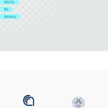
#diritto
#ia
#privacy