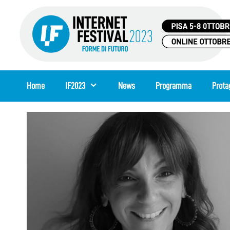
Vai
al
contenuto
Home
IF2023
News
Programma
Prota