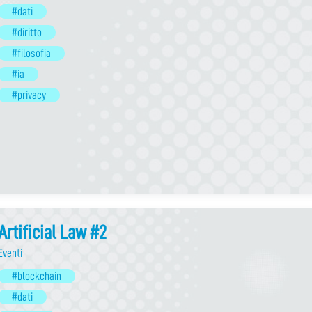
#dati
#diritto
#filosofia
#ia
#privacy
Artificial Law #2
Eventi
#blockchain
#dati