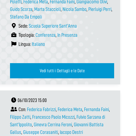
Poletti
,
Federica Meta
,
Fernanda Faini
,
Giangiacomo Olivi
,
Guido Scorza
,
Marta Staccioli
,
Nicola Sambo
,
Pierluigi Perri
,
Stefano Da Empoli
Sede:
Scuola Superiore Sant’Anna
Tipologia:
Conferenza
,
In Presenza
Lingua:
Italiano
Vedi tutti i Dettagli e le Date
06/10/2023 15:00
Con:
Federica Fabrizzi
,
Federica Meta
,
Fernanda Faini
,
Filippo Zatti
,
Francesco Paolo Micozzi
,
Fulvio Sarzana di
Sant’Ippolito
,
Ginevra Cerrina Feroni
,
Giovanni Battista
Gallus
,
Giuseppe Corasaniti
,
Iacopo Destri