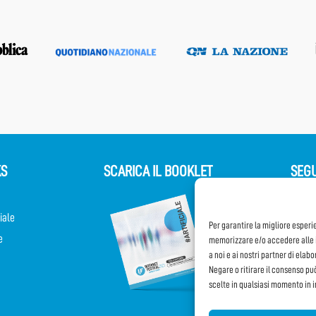
KS
SCARICA IL BOOKLET
SEGU
iale
Per garantire la migliore esperi
e
memorizzare e/o accedere alle i
a noi e ai nostri partner di elab
Negare o ritirare il consenso pu
scelte in qualsiasi momento in 