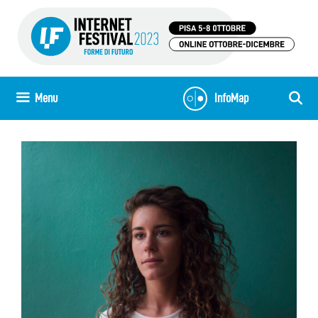
Vai
al
contenuto
Menu
InfoMap