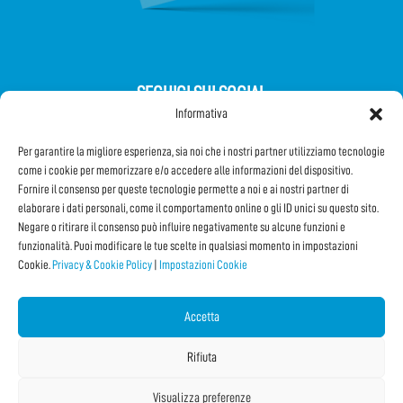
SEGUICI SUI SOCIAL
Informativa
Per garantire la migliore esperienza, sia noi che i nostri partner utilizziamo tecnologie
come i cookie per memorizzare e/o accedere alle informazioni del dispositivo.
Fornire il consenso per queste tecnologie permette a noi e ai nostri partner di
elaborare i dati personali, come il comportamento online o gli ID unici su questo sito.
Iscriviti alla Newsletter
Negare o ritirare il consenso può influire negativamente su alcune funzioni e
funzionalità. Puoi modificare le tue scelte in qualsiasi momento in impostazioni
Cookie.
Privacy & Cookie Policy
|
Impostazioni Cookie
CONDIVIDI QUESTA PAGINA!
Facebook
WhatsApp
Email
Accetta
Rifiuta
Visualizza preferenze