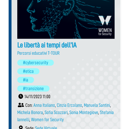
Le libertà ai tempi dell’IA
Percorsi educativi T-TOUR
#cybersecurity
#etica
#ia
#transizione
14/11/2023 11:00
Con:
Anna Italiano
,
Cinzia Ercolano
,
Manuela Santini
,
Michela Bonora
,
Sofia Scozzari
,
Sonia Montegiove
,
Stefania
Iannelli
,
Women for Security
Sede:
Sede Virtuale