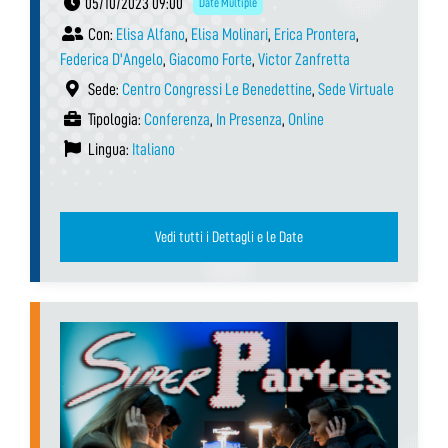
05/10/2023 09:00
Date Multiple
Con:
Elisa Alfano
,
Elisa Molinari
,
Erica Prontera
,
Federica D'Angelo
,
Giacomo Forte
,
Victor Zanfretta
Sede:
Centro Congressi Le Benedettine
,
Sede Virtuale
Tipologia:
Conferenza
,
In Presenza
,
Online
Lingua:
Italiano
Vedi tutti i Dettagli e le Date