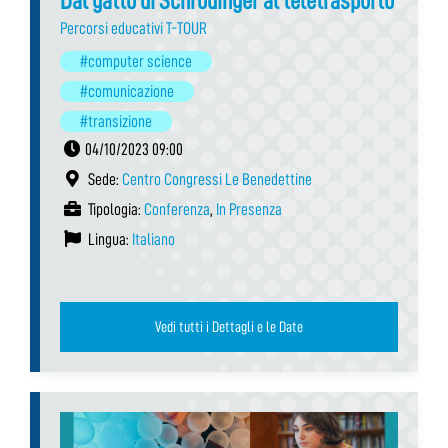
Dal gatto di Schrödinger al teletrasporto
Percorsi educativi T-TOUR
#computer science
#comunicazione
#transizione
04/10/2023 09:00
Sede:
Centro Congressi Le Benedettine
Tipologia:
Conferenza
,
In Presenza
Lingua:
Italiano
Vedi tutti i Dettagli e le Date