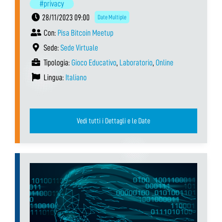
#privacy
28/11/2023 09:00
Date Multiple
Con:
Pisa Bitcoin Meetup
Sede:
Sede Virtuale
Tipologia:
Gioco Educativo
,
Laboratorio
,
Online
Lingua:
Italiano
Vedi tutti i Dettagli e le Date