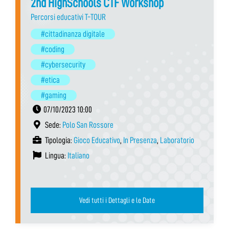
2nd HighSchools CTF Workshop
Percorsi educativi T-TOUR
#cittadinanza digitale
#coding
#cybersecurity
#etica
#gaming
07/10/2023 10:00
Sede:
Polo San Rossore
Tipologia:
Gioco Educativo
,
In Presenza
,
Laboratorio
Lingua:
Italiano
Vedi tutti i Dettagli e le Date