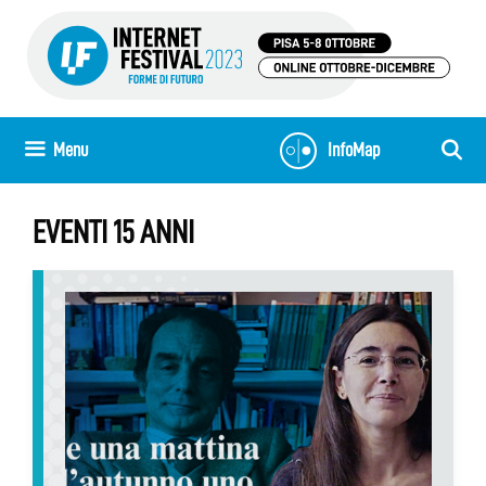
Vai
al
contenuto
Menu
InfoMap
EVENTI 15 ANNI