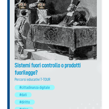
Sistemi fuori controllo o prodotti
fuorilegge?
Percorsi educativi T-TOUR
#cittadinanza digitale
#dati
#diritto