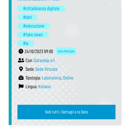
#cittadinanza digitale
#dati
#educazione
#fake news
#ia
24/10/2023 09:00
Date Multiple
Con:
Dataninja srl
Sede:
Sede Virtuale
Tipologia:
Laboratorio
,
Online
Lingua:
Italiano
Vedi tutti i Dettagli e le Date