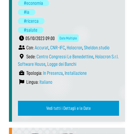
#economia
#ia
#ricerca
#salute
05/10/2023 09:00
Date Multiple
Con:
Accurat
,
CNR-IFC
,
Holocron
,
Sheldon.studio
Sede:
Centro Congressi Le Benedettine
,
Holocron S.r.l.
Software House
,
Logge dei Banchi
Tipologia:
In Presenza
,
Installazione
Lingua:
Italiano
Vedi tutti i Dettagli e le Date