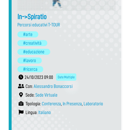
In->Spiratio
Percorsi educativi T-TOUR
#arte
#creatività
#educazione
#lavoro
#ricerca
24/10/2023 09:00
Date Multiple
Con:
Alessandro Bonaccorsi
Sede:
Sede Virtuale
Tipologia:
Conferenza
,
In Presenza
,
Laboratorio
Lingua:
Italiano