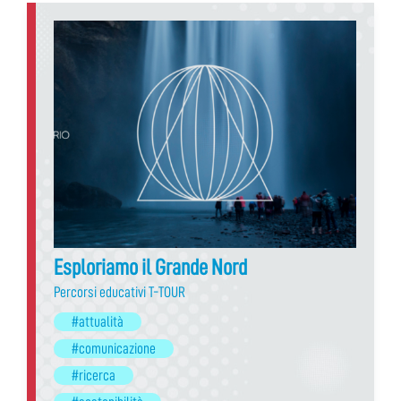
Esploriamo il Grande Nord
Percorsi educativi T-TOUR
#attualità
#comunicazione
#ricerca