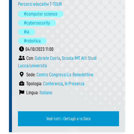
Percorsi educativi T-TOUR
#computer science
#cybersecurity
#ia
#robotica
04/10/2023 11:00
Con:
Gabriele Costa
,
Scuola IMT Alti Studi
Lucca/università
Sede:
Centro Congressi Le Benedettine
Tipologia:
Conferenza
,
In Presenza
Lingua:
Italiano
Vedi tutti i Dettagli e le Date