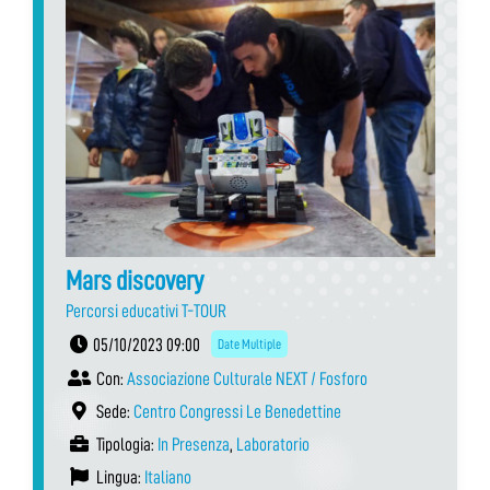
Mars discovery
Percorsi educativi T-TOUR
05/10/2023 09:00
Date Multiple
Con:
Associazione Culturale NEXT / Fosforo
Sede:
Centro Congressi Le Benedettine
Tipologia:
In Presenza
,
Laboratorio
Lingua:
Italiano