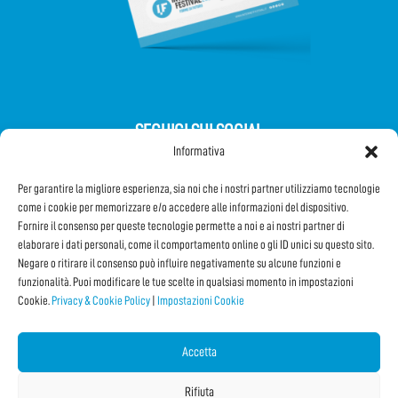
SEGUICI SUI SOCIAL
Informativa
Per garantire la migliore esperienza, sia noi che i nostri partner utilizziamo tecnologie
come i cookie per memorizzare e/o accedere alle informazioni del dispositivo.
Fornire il consenso per queste tecnologie permette a noi e ai nostri partner di
elaborare i dati personali, come il comportamento online o gli ID unici su questo sito.
Iscriviti alla Newsletter
Negare o ritirare il consenso può influire negativamente su alcune funzioni e
funzionalità. Puoi modificare le tue scelte in qualsiasi momento in impostazioni
Cookie.
Privacy & Cookie Policy
|
Impostazioni Cookie
CONDIVIDI QUESTA PAGINA!
Facebook
WhatsApp
Email
Accetta
Rifiuta