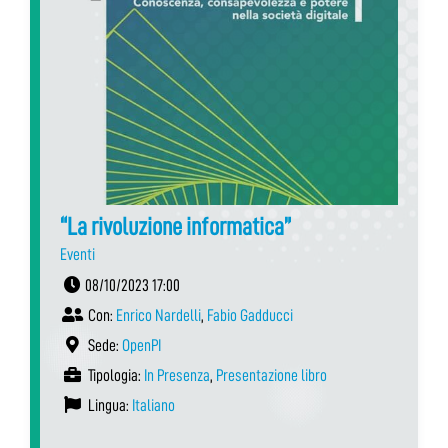
“La rivoluzione informatica”
Eventi
08/10/2023 17:00
Con:
Enrico Nardelli
,
Fabio Gadducci
Sede:
OpenPI
Tipologia:
In Presenza
,
Presentazione libro
Lingua:
Italiano