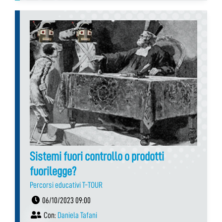
Sistemi fuori controllo o prodotti
fuorilegge?
Percorsi educativi T-TOUR
06/10/2023 09:00
Con:
Daniela Tafani