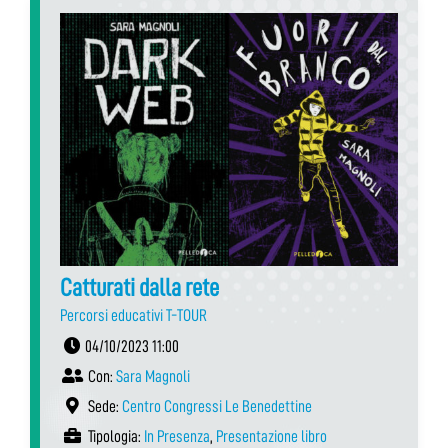
Catturati dalla rete
Percorsi educativi T-TOUR
04/10/2023 11:00
Con:
Sara Magnoli
Sede:
Centro Congressi Le Benedettine
Tipologia:
In Presenza
,
Presentazione libro