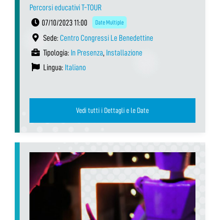
Percorsi educativi T-TOUR
07/10/2023 11:00
Date Multiple
Sede:
Centro Congressi Le Benedettine
Tipologia:
In Presenza
,
Installazione
Lingua:
Italiano
Vedi tutti i Dettagli e le Date