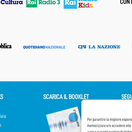
CON I
KS
SCARICA IL BOOKLET
SEGU
iale
Per garantire la migliore esperi
e
memorizzare e/o accedere alle i
a noi e ai nostri partner di elab