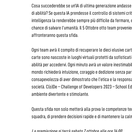
Cosa succederebbe se un’IA di ultima generazione andasse f
di abilità? Se questa IA prendesse il controllo di sistemi cri
intelligenza la renderebbe sempre più difficile da fermare, 
chance di salvare l’umanità. Il 5 Ottobre otto team provenie
affronteranno questa sfida.
Ogni team avrà il compito di recuperare le dieci elusive car
carte sono nascoste in luoghi virtuali protetti da sofisticat
abilità per accedervi. Ogni minuto avrà un valore inestimabi
mondo richiederà intuizione, coraggio e dedizione senza pari
consapevolezza di aver dimostrato che l’etica e la responsab
società. C(o)De – Challenge of Developers 2023 – School Edit
ambiente divertente e stimolante.
Questa sfida non solo metterà alla prova le competenze tecn
squadra, di prendere decisioni rapide e di mantenere la cal
La premiazione si terrà sabato 7 ottobre alle ore 16:00