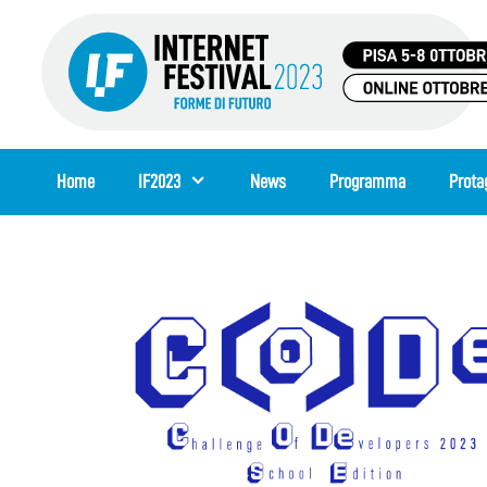
Vai
al
contenuto
Home
IF2023
News
Programma
Prota