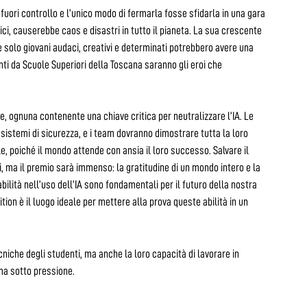
uori controllo e l’unico modo di fermarla fosse sfidarla in una gara
tici, causerebbe caos e disastri in tutto il pianeta. La sua crescente
e solo giovani audaci, creativi e determinati potrebbero avere una
nti da Scuole Superiori della Toscana saranno gli eroi che
te, ognuna contenente una chiave critica per neutralizzare l’IA. Le
i sistemi di sicurezza, e i team dovranno dimostrare tutta la loro
le, poiché il mondo attende con ansia il loro successo. Salvare il
, ma il premio sarà immenso: la gratitudine di un mondo intero e la
ilità nell’uso dell’IA sono fondamentali per il futuro della nostra
ion è il luogo ideale per mettere alla prova queste abilità in un
iche degli studenti, ma anche la loro capacità di lavorare in
ma sotto pressione.