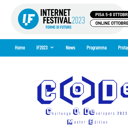
Vai
al
contenuto
Home
IF2023
News
Programma
Prota