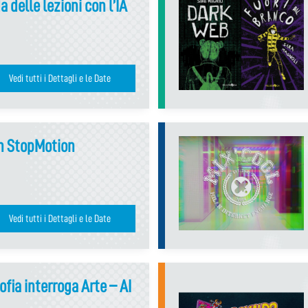
 delle lezioni con l’IA
Vedi tutti i Dettagli e le Date
in StopMotion
Vedi tutti i Dettagli e le Date
sofia interroga Arte – AI