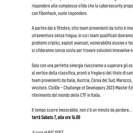
rispondere alle complesse sfide che la cybersecurity propo
con Fibonhack, vuole rispondere.
A partire dal 6 Ottobre, otto team provenienti da tutto il mo
un’avventura senza tregua, in cui i team qualificati dovranno
problemi criptici, exploit avanzati, vulnerabilità elusive e t
si sfideranno senza sosta per trovare soluzioni innovative 
Solo con una perfetta sinergia riusciranno a superare gli ostac
al vertice della classifica, pronti a fregiarsi del titolo di ca
team provenienti da Italia, Austria, Corea del Sud, Marocco
vincitore. C(o)De – Challenge of Developers 2023 Master Editi
riferimento del mondo delle CTF in Italia.
Il tempo scorre inesorabile, non c’è un minuto da perdere… C
terrà Sabato 7, alle ore 16.00
A cura di RJC SOFT