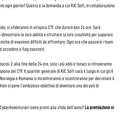
ne ogni giorno? Questa è la domanda a cui RJC Soft, in collaborazione
ndo, si sfideranno in un’epica CTF che durerà ben 24 ore. Sarà
 dimostrare le loro abilità e sfruttare la loro creatività per superare
ecniche di evasione difficili da affrontare. Ogni ora che passerà i team
ed accedere a flag nascosti.
oli. E alla fine delle 24 ore, solo i più abili e tenaci si ritroveranno
mpione del CTF. Il quartier generale di RJC Soft sarà il luogo in cui gli 8
, Norvegia e Romania si incontreranno e scontreranno per decretare il
on si pone l’ambizioso obiettivo di diventare uno dei poli di
yberAvventurieri siete pronti alla sfida dell’anno?
La premiazione si