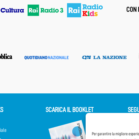
CON I
KS
SCARICA IL BOOKLET
SEGU
iale
Per garantire la migliore esperi