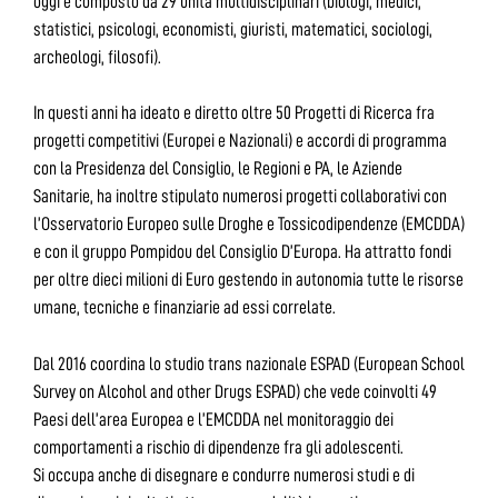
oggi è composto da 29 unità multidisciplinari (biologi, medici,
statistici, psicologi, economisti, giuristi, matematici, sociologi,
archeologi, filosofi).
In questi anni ha ideato e diretto oltre 50 Progetti di Ricerca fra
progetti competitivi (Europei e Nazionali) e accordi di programma
con la Presidenza del Consiglio, le Regioni e PA, le Aziende
Sanitarie, ha inoltre stipulato numerosi progetti collaborativi con
l’Osservatorio Europeo sulle Droghe e Tossicodipendenze (EMCDDA)
e con il gruppo Pompidou del Consiglio D’Europa. Ha attratto fondi
per oltre dieci milioni di Euro gestendo in autonomia tutte le risorse
umane, tecniche e finanziarie ad essi correlate.
Dal 2016 coordina lo studio trans nazionale ESPAD (European School
Survey on Alcohol and other Drugs ESPAD) che vede coinvolti 49
Paesi dell’area Europea e l’EMCDDA nel monitoraggio dei
comportamenti a rischio di dipendenze fra gli adolescenti.
Si occupa anche di disegnare e condurre numerosi studi e di