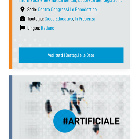
Informatica e Telematica del Cnr
,
Ludoteca del Registro .it
Sede:
Centro Congressi Le Benedettine
Tipologia:
Gioco Educativo
,
In Presenza
Lingua:
Italiano
Vedi tutti i Dettagli e le Date