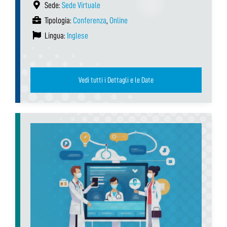
Sede:
Sede Virtuale
Tipologia:
Conferenza
,
Online
Lingua:
Inglese
Vedi tutti i Dettagli e le Date