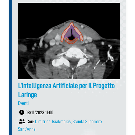
L’Intelligenza Artificiale per il Progetto
Laringe
Eventi
08/11/2023 11:00
Con:
Dimitrios Tsiakmakis
,
Scuola Superiore
Sant'Anna