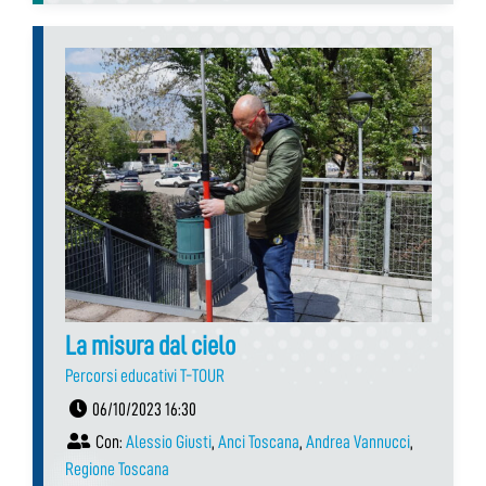
La misura dal cielo
Percorsi educativi T-TOUR
06/10/2023 16:30
Con:
Alessio Giusti
,
Anci Toscana
,
Andrea Vannucci
,
Regione Toscana