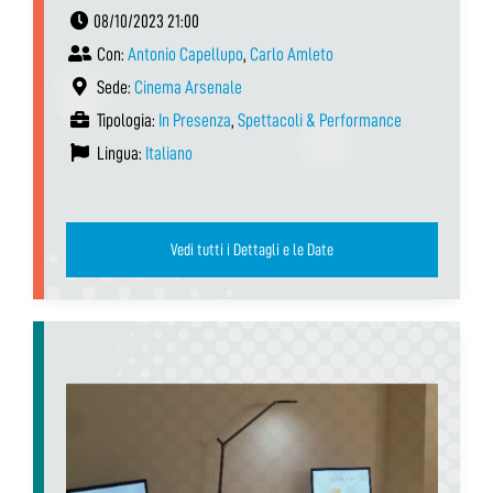
08/10/2023 21:00
Con:
Antonio Capellupo
,
Carlo Amleto
Sede:
Cinema Arsenale
Tipologia:
In Presenza
,
Spettacoli & Performance
Lingua:
Italiano
Vedi tutti i Dettagli e le Date