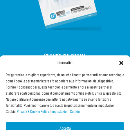
SEGUICI SUI SOCIAL
Informativa
Per garantire la migliore esperienza, sia noi che i nostri partner utilizziamo tecnologie
come i cookie per memorizzare e/o accedere alle informazioni del dispositivo.
Fornire il consenso per queste tecnologie permette a noi e ai nostri partner di
elaborare i dati personali, come il comportamento online o gli ID unici su questo sito.
Iscriviti alla Newsletter
Negare o ritirare il consenso può influire negativamente su alcune funzioni e
funzionalità. Puoi modificare le tue scelte in qualsiasi momento in impostazioni
Cookie.
Privacy & Cookie Policy
|
Impostazioni Cookie
CONDIVIDI QUESTA PAGINA!
Facebook
WhatsApp
Email
Accetta