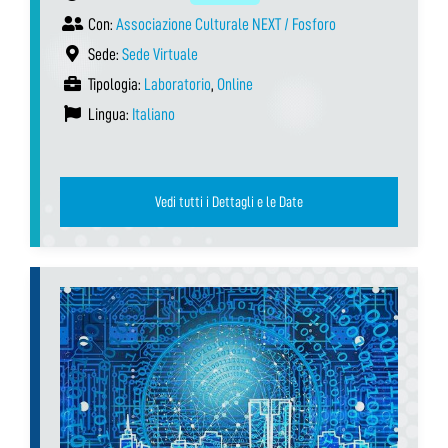
Con:
Associazione Culturale NEXT / Fosforo
Sede:
Sede Virtuale
Tipologia:
Laboratorio
,
Online
Lingua:
Italiano
Vedi tutti i Dettagli e le Date