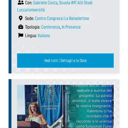
Con:
Gabriele Costa
,
Scuola IMT Alti Studi
Lucca/università
Sede:
Centro Congressi Le Benedettine
Tipologia:
Conferenza
,
In Presenza
Lingua:
Italiano
Vedi tutti i Dettagli e le Date