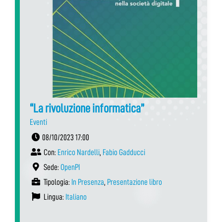
“La rivoluzione informatica”
Eventi
08/10/2023 17:00
Con:
Enrico Nardelli
,
Fabio Gadducci
Sede:
OpenPI
Tipologia:
In Presenza
,
Presentazione libro
Lingua:
Italiano