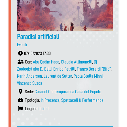
Paradisi artificiali
Eventi
07/10/2023 17:30
Con:
Abu Qadim Haqq
,
Claudia Attimonelli
,
Dj
Zoologist aka DJ Balli
,
Enrico Petrilli
,
Franco Berardi “Bifo”
,
Karin Andersen
,
Laurent de Sutter
,
Paola Stella Minni
,
Vincenzo Susca
Sede:
Caracol Contemporanea Casa del Popolo
Tipologia:
In Presenza
,
Spettacoli & Performance
Lingua:
Italiano