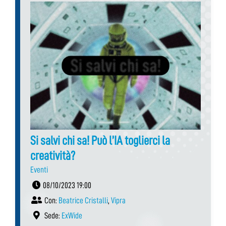
Si salvi chi sa! Può l’IA toglierci la
creatività?
Eventi
08/10/2023 19:00
Con:
Beatrice Cristalli
,
Vipra
Sede:
ExWide