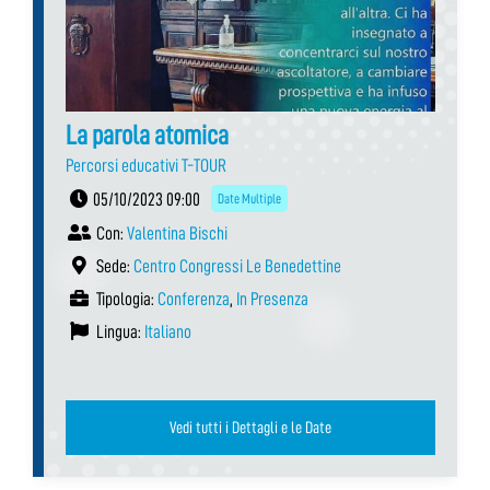
La parola atomica
Percorsi educativi T-TOUR
05/10/2023 09:00
Date Multiple
Con:
Valentina Bischi
Sede:
Centro Congressi Le Benedettine
Tipologia:
Conferenza
,
In Presenza
Lingua:
Italiano
Vedi tutti i Dettagli e le Date