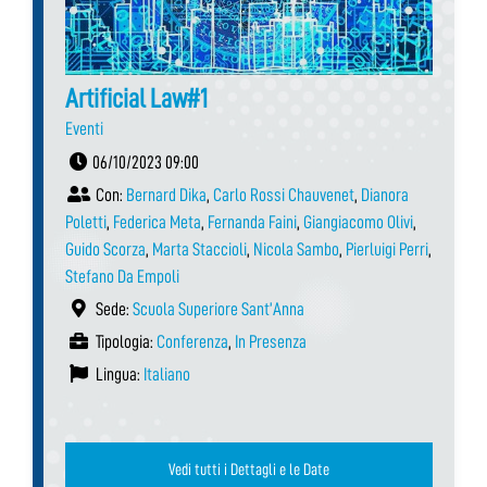
Artificial Law#1
Eventi
06/10/2023 09:00
Con:
Bernard Dika
,
Carlo Rossi Chauvenet
,
Dianora
Poletti
,
Federica Meta
,
Fernanda Faini
,
Giangiacomo Olivi
,
Guido Scorza
,
Marta Staccioli
,
Nicola Sambo
,
Pierluigi Perri
,
Stefano Da Empoli
Sede:
Scuola Superiore Sant’Anna
Tipologia:
Conferenza
,
In Presenza
Lingua:
Italiano
Vedi tutti i Dettagli e le Date