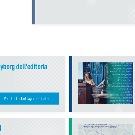
cyborg dell’editoria
Vedi tutti i Dettagli e le Date
I