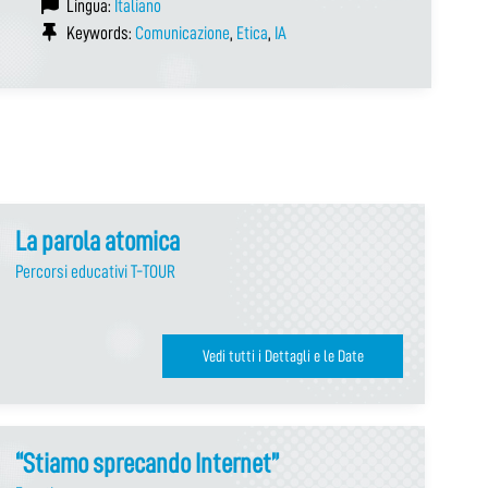
Lingua:
Italiano
Keywords:
Comunicazione
,
Etica
,
IA
La parola atomica
Percorsi educativi T-TOUR
Vedi tutti i Dettagli e le Date
“Stiamo sprecando Internet”