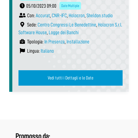
05/10/2023 09:00
Date Multiple
Con:
Accurat
,
CNR-IFC
,
Holocron
,
Sheldon.studio
Sede:
Centro Congressi Le Benedettine
,
Holocron S.r.l.
Software House
,
Logge dei Banchi
Tipologia:
In Presenza
,
Installazione
Lingua:
Italiano
Vedi tutti i Dettagli e le Date
Promosso da: