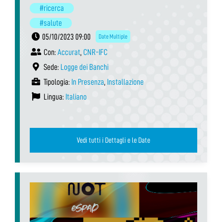
#ricerca
#salute
05/10/2023 09:00
Date Multiple
Con:
Accurat
,
CNR-IFC
Sede:
Logge dei Banchi
Tipologia:
In Presenza
,
Installazione
Lingua:
Italiano
Vedi tutti i Dettagli e le Date