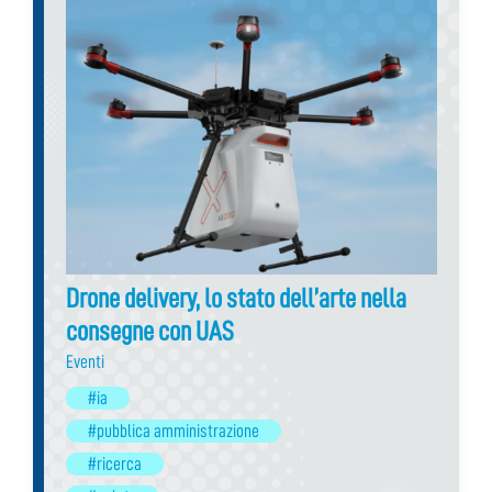
Drone delivery, lo stato dell’arte nella
consegne con UAS
Eventi
#ia
#pubblica amministrazione
#ricerca