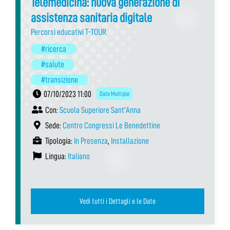
Telemedicina: nuova generazione di
assistenza sanitaria digitale
Percorsi educativi T-TOUR
#ricerca
#salute
#transizione
07/10/2023 11:00
Date Multiple
Con:
Scuola Superiore Sant'Anna
Sede:
Centro Congressi Le Benedettine
Tipologia:
In Presenza
,
Installazione
Lingua:
Italiano
Vedi tutti i Dettagli e le Date