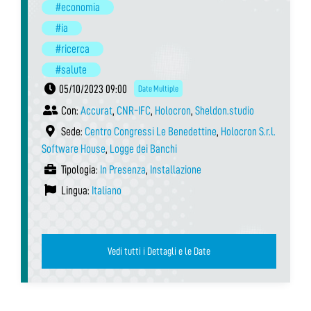
#economia
#ia
#ricerca
#salute
05/10/2023 09:00
Date Multiple
Con:
Accurat
,
CNR-IFC
,
Holocron
,
Sheldon.studio
Sede:
Centro Congressi Le Benedettine
,
Holocron S.r.l.
Software House
,
Logge dei Banchi
Tipologia:
In Presenza
,
Installazione
Lingua:
Italiano
Vedi tutti i Dettagli e le Date