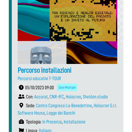
Percorso installazioni
Percorsi educativi T-TOUR
05/10/2023 09:00
Date Multiple
Con:
Accurat
,
CNR-IFC
,
Holocron
,
Sheldon.studio
Sede:
Centro Congressi Le Benedettine
,
Holocron S.r.l.
Software House
,
Logge dei Banchi
Tipologia:
In Presenza
,
Installazione
Lingua:
Italiano