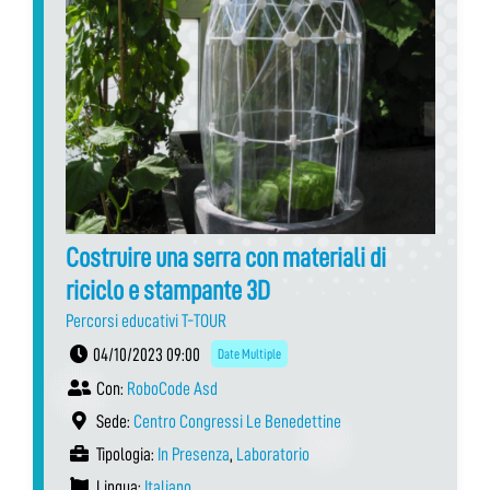
Costruire una serra con materiali di
riciclo e stampante 3D
Percorsi educativi T-TOUR
04/10/2023 09:00
Date Multiple
Con:
RoboCode Asd
Sede:
Centro Congressi Le Benedettine
Tipologia:
In Presenza
,
Laboratorio
Lingua:
Italiano