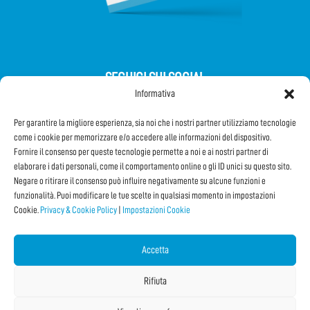
SEGUICI SUI SOCIAL
Informativa
Per garantire la migliore esperienza, sia noi che i nostri partner utilizziamo tecnologie
come i cookie per memorizzare e/o accedere alle informazioni del dispositivo.
Fornire il consenso per queste tecnologie permette a noi e ai nostri partner di
elaborare i dati personali, come il comportamento online o gli ID unici su questo sito.
Iscriviti alla Newsletter
Negare o ritirare il consenso può influire negativamente su alcune funzioni e
funzionalità. Puoi modificare le tue scelte in qualsiasi momento in impostazioni
Cookie.
Privacy & Cookie Policy
|
Impostazioni Cookie
CONDIVIDI QUESTA PAGINA!
Facebook
WhatsApp
Email
Accetta
Rifiuta