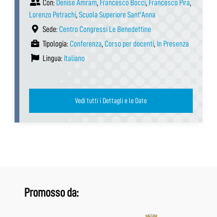
Con:
Denise Amram
,
Francesco Bocci
,
Francesco Pira
,
Lorenzo Petrachi
,
Scuola Superiore Sant'Anna
Sede:
Centro Congressi Le Benedettine
Tipologia:
Conferenza
,
Corso per docenti
,
In Presenza
Lingua:
Italiano
Vedi tutti i Dettagli e le Date
Promosso da: