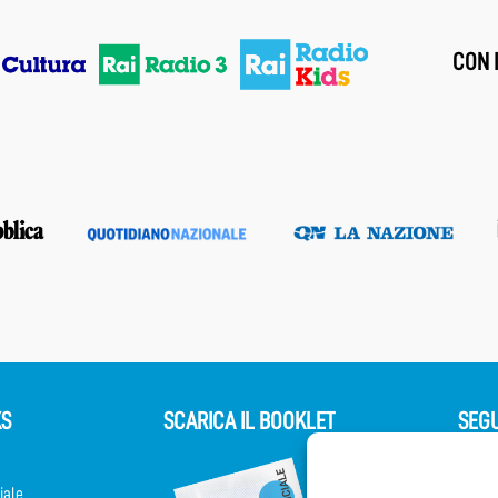
CON I
KS
SCARICA IL BOOKLET
SEGU
iale