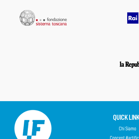
QUICK LIN
Chi Siamo
Concept #artific