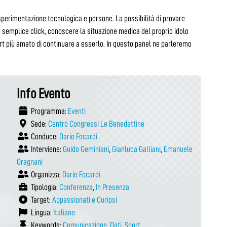
 sperimentazione tecnologica e persone. La possibilità di provare
n semplice click, conoscere la situazione medica del proprio idolo
t più amato di continuare a esserlo. In questo panel ne parleremo
Info Evento
Programma:
Eventi
Sede:
Centro Congressi Le Benedettine
Conduce:
Dario Focardi
Interviene:
Guido Geminiani
,
Gianluca Galliani
,
Emanuele
Gragnani
Organizza:
Dario Focardi
Tipologia:
Conferenza
,
In Presenza
Target:
Appassionati e Curiosi
Lingua:
Italiano
Keywords:
Comunicazione
,
Dati
,
Sport