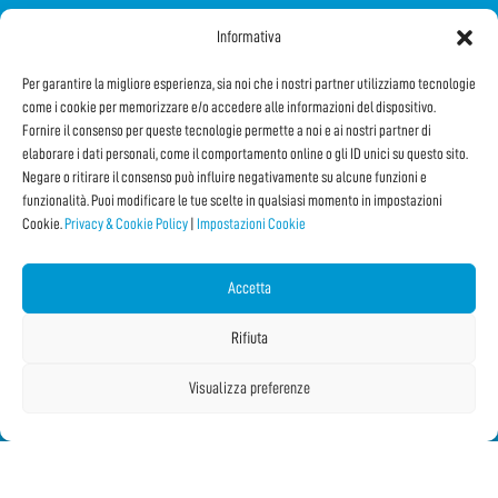
Informativa
SEGUICI SUI SOCIAL
Per garantire la migliore esperienza, sia noi che i nostri partner utilizziamo tecnologie
come i cookie per memorizzare e/o accedere alle informazioni del dispositivo.
Fornire il consenso per queste tecnologie permette a noi e ai nostri partner di
elaborare i dati personali, come il comportamento online o gli ID unici su questo sito.
Negare o ritirare il consenso può influire negativamente su alcune funzioni e
funzionalità. Puoi modificare le tue scelte in qualsiasi momento in impostazioni
Cookie.
Privacy & Cookie Policy
|
Impostazioni Cookie
Iscriviti alla Newsletter
Accetta
CONDIVIDI QUESTA PAGINA!
Rifiuta
Facebook
WhatsApp
Email
Visualizza preferenze
Copyright © 2026 IF2023 |
Credits
La Jetée
|
Privacy & Cookie Policy
|
Impostazioni Cookie
|
Sitemap
|
| Online:
2