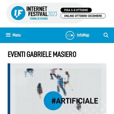
Vai
al
contenuto
Menu
InfoMap
EVENTI GABRIELE MASIERO