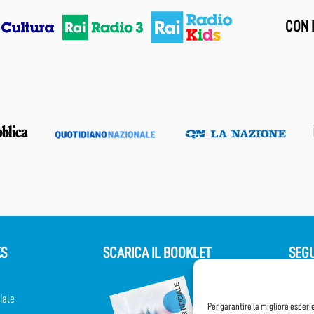
CON I
KS
SCARICA IL BOOKLET
SEGU
iale
Per garantire la migliore esperi