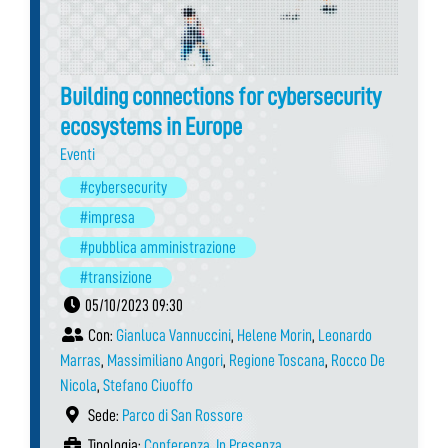
Building connections for cybersecurity
ecosystems in Europe
Eventi
#cybersecurity
#impresa
#pubblica amministrazione
#transizione
05/10/2023 09:30
Con:
Gianluca Vannuccini
,
Helene Morin
,
Leonardo
Marras
,
Massimiliano Angori
,
Regione Toscana
,
Rocco De
Nicola
,
Stefano Ciuoffo
Sede:
Parco di San Rossore
Tipologia:
Conferenza
,
In Presenza