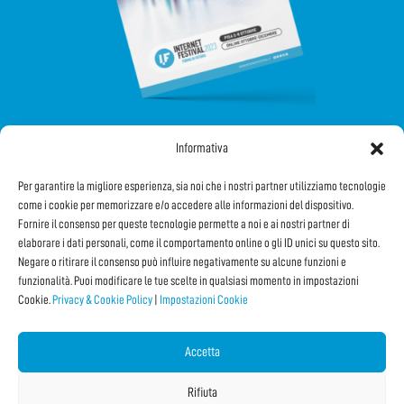
Informativa
SEGUICI SUI SOCIAL
Per garantire la migliore esperienza, sia noi che i nostri partner utilizziamo tecnologie
come i cookie per memorizzare e/o accedere alle informazioni del dispositivo.
Fornire il consenso per queste tecnologie permette a noi e ai nostri partner di
elaborare i dati personali, come il comportamento online o gli ID unici su questo sito.
Negare o ritirare il consenso può influire negativamente su alcune funzioni e
funzionalità. Puoi modificare le tue scelte in qualsiasi momento in impostazioni
Cookie.
Privacy & Cookie Policy
|
Impostazioni Cookie
Iscriviti alla Newsletter
Accetta
CONDIVIDI QUESTA PAGINA!
Rifiuta