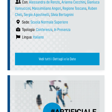
Con:
Alessandra de Renzis
,
Arianna Cecchini
,
Gianluca
Vannuccini
,
Massimiliano Angori
,
Regione Toscana
,
Ruben
Cheli
,
Sergio Agostinelli
,
Silvia Bertagnini
Sede:
Scuola Normale Superiore
Tipologia:
Conferenza
,
In Presenza
Lingua:
Italiano
Vedi tutti i Dettagli e le Date