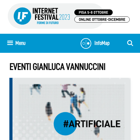
Vai
al
contenuto
Menu
InfoMap
EVENTI GIANLUCA VANNUCCINI