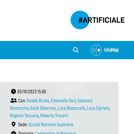
InfoMap
05/10/2023 15:00
Con:
Davide Bruno
,
Emanuele Geri
,
Gianluca
Vannuccini
,
Ilaria Tabarrani
,
Luca Bonuccelli
,
Luca Cipriani
,
Regione Toscana
,
Roberto Trasarti
Sede:
Scuola Normale Superiore
Tipologia:
Conferenza
,
In Presenza