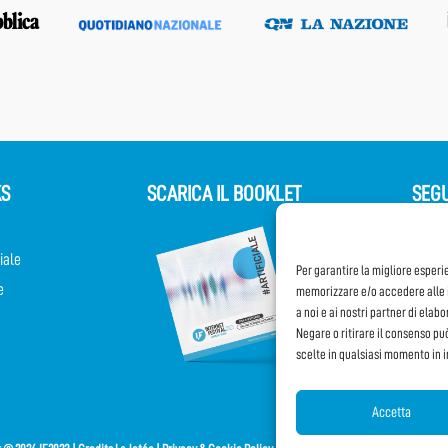
KS
SCARICA IL BOOKLET
SEGU
iale
Per garantire la migliore esperi
e
memorizzare e/o accedere alle i
a noi e ai nostri partner di elab
Negare o ritirare il consenso pu
scelte in qualsiasi momento in 
Accetta